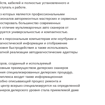
ств, кабелей и полностью установленного и
тупать к работе.
 из которых являются профессиональными
сионалов авторемонтных мастерских и сервисных
ностировать большинство современных
 отличие мультимарочных авто сканеров от
руется универсальностью и компактностью.
ся к персональным компьютерам или ноутбукам и
иагностической информации и отображение
уровня быстродействия а также использовать
ратной реализации автодиагностические адаптеры
оров, созданный и используемый
сновным преимуществом дилерских сканеров
ания специализированных дилерских процедур,
комплекса входит также информационная
робно описывающей процесс ремонта и
центр всерьез специализируется на определенной
канеров дилерского уровня стала приемлемой даже