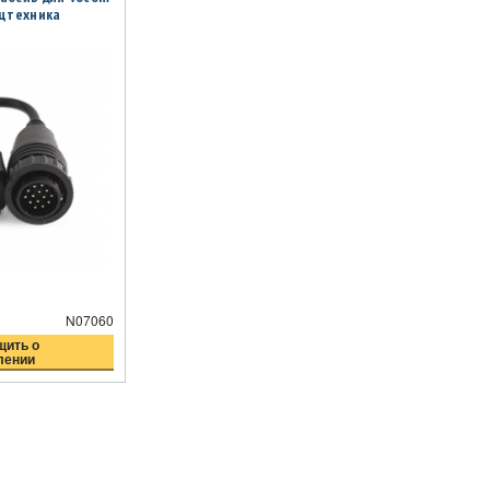
ецтехника
N07060
ить о
лении