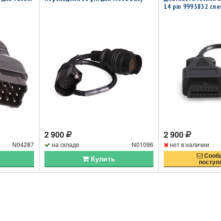
14 pin 9993832 сп
2 900
2 900
N04287
на складе
N01096
нет в наличии
Сообщ
Купить
поступ