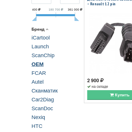
– Renault 12 pin
400
180 700
361 000
Бренд
iCartool
Launch
ScanChip
OEM
FCAR
2 900
Autel
на складе
Сканматик
Купить
Car2Diag
ScanDoc
Nexiq
НТС