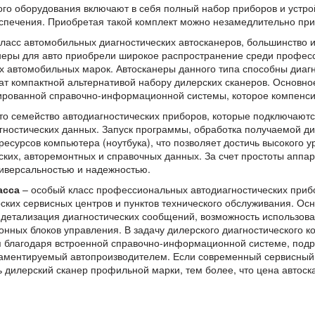
го оборудования включают в себя полный набор приборов и устрой
спечения. Приобретая такой комплект можно незамедлительно прис
ласс автомобильных диагностических автосканеров, большинство
неры для авто приобрели широкое распространение среди профес
х автомобильных марок. Автосканеры данного типа способны диаг
т компактной альтернативой набору дилерских сканеров. Основное
грированной справочно-информационной системы, которое компенси
то семейство автодиагностических приборов, которые подключают
гностических данных. Запуск программы, обработка получаемой д
ресурсов компьютера (ноутбука), что позволяет достичь высокого 
ских, авторемонтных и справочных данных. За счет простоты аппа
ниверсальностью и надежностью.
асса
– особый класс профессиональных автодиагностических приб
ких сервисных центров и пунктов технического обслуживания. О
и детализация диагностических сообщений, возможность использов
онных блоков управления. В задачу дилерского диагностического 
я благодаря встроенной справочно-информационной системе, под
ламентируемый автопроизводителем. Если современный сервисный 
ь дилерский сканер профильной марки, тем более, что цена автос