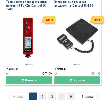
Толщиномер лакокрасочных
Электронные весы для
покрытий Fe+Zn iCartool IC-
хладагента iCartool IC-140
T400
ХИТ!
ХИТ!
7 490
7 990
IC-T400
IC-140
Купить
Купить
Назад
1
2
3
4
9
Вперед