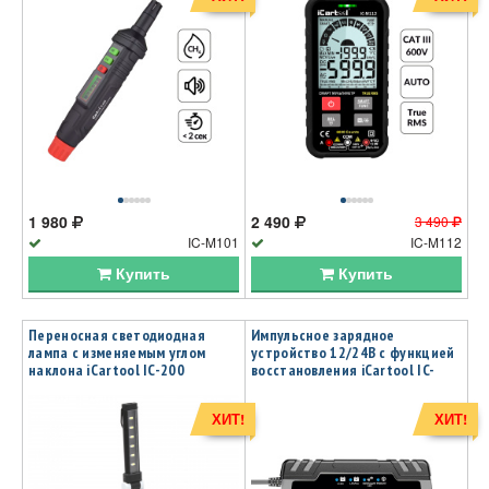
1 980
2 490
3 490
IC-M101
IC-M112
Купить
Купить
Переносная светодиодная
Импульсное зарядное
лампа с изменяемым углом
устройство 12/24В с функцией
наклона iCartool IC-200
восстановления iCartool IC-
CH102
ХИТ!
ХИТ!