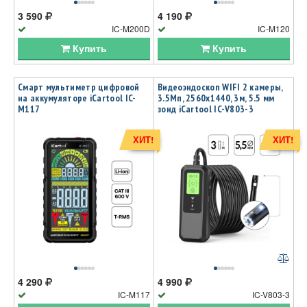
3 590
4 190
IC-M200D
IC-M120
Купить
Купить
Смарт мультиметр цифровой
Видеоэндоскоп WIFI 2 камеры,
на аккумуляторе iCartool IC-
3.5Мп, 2560x1440, 3м, 5.5 мм
M117
зонд iCartool IC-V803-3
ХИТ!
ХИТ!
4 290
4 990
IC-M117
IC-V803-3