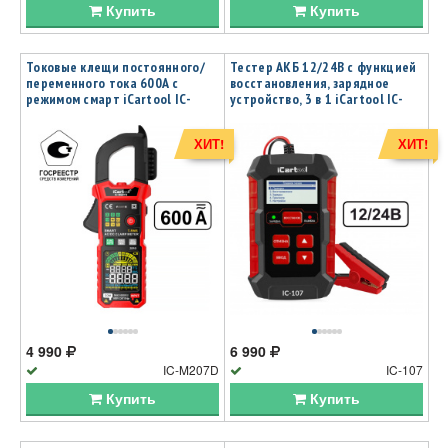
Купить
Купить
Токовые клещи постоянного/
Тестер АКБ 12/24В с функцией
переменного тока 600A c
восстановления, зарядное
режимом смарт iCartool IC-
устройство, 3 в 1 iCartool IC-
M207D
107
ХИТ!
ХИТ!
4 990
6 990
IC-M207D
IC-107
Купить
Купить