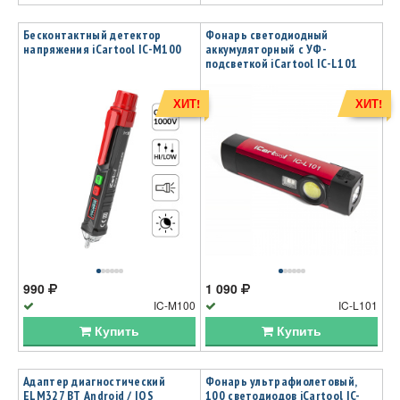
Бесконтактный детектор
Фонарь светодиодный
напряжения iCartool IC-M100
аккумуляторный с УФ-
подсветкой iCartool IC-L101
ХИТ!
ХИТ!
990
1 090
IC-M100
IC-L101
Купить
Купить
Адаптер диагностический
Фонарь ультрафиолетовый,
ELM327 BT Android / IOS
100 светодиодов iCartool IC-