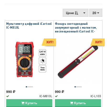
Цене
20
Мультиметр цифровой iCartool
Фонарь светодиодный
IC-M810L
аккумуляторный с магнитом,
инспекционный iCartool IC-
L103
ХИТ!
ХИТ!
990
990
IC-M810L
IC-L103
Купить
Купить