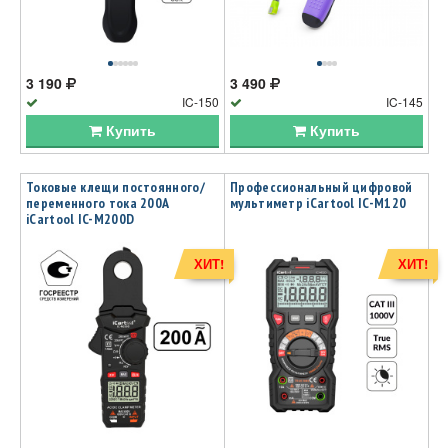
3 190
3 490
IC-150
IC-145
Купить
Купить
Токовые клещи постоянного/
Профессиональный цифровой
переменного тока 200A
мультиметр iCartool IC-M120
iCartool IC-M200D
ХИТ!
ХИТ!