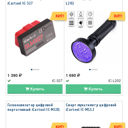
iCartool IC-327
L202
ХИТ!
ХИТ!
1 390
1 690
IC-327
IC-L202
Купить
Купить
Газоанализатор цифровой
Смарт мультиметр цифровой
портативный iCartool IC-M101
iCartool IC-M112
ХИТ!
ХИТ!