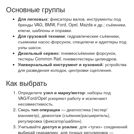
Основные группы
Для легковых
: фиксаторы валов, инструменты под
бренды VAG, BMW, Ford, Opel, Mazda и др.; съёмники,
ключи, шаблоны и оправки.
Для грузовой техники
: гидравлические съёмники,
съемники насос-форсунок, спецключи и адаптеры под
узлы шасси.
Дизельный сервис
: пневмосъёмники форсунок,
тестеры Common Rail, пневмотестеры цилиндров.
Универсальный инструмент и кузовной
: устройства
для разведения колодок, центровки сцепления.
Как выбрать
Определите
узел и марку/мотор
: наборы под
VAG/Ford/Opel ускоряют работу и исключают
несовместимость.
Сверь
тип операции
— диагностика (тестер/
манометр), демонтаж (съёмник/расширитель),
регулировка (фиксатор/шаблон).
Учитывайте
доступ и усилие
: для «тугих» соединений
выбирай гидравлику, для точных регулировок —