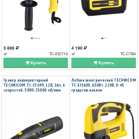
3 690
4 190
TC-EID710
TC-CTB4
Купить
Купить
Гравер аккумуляторный
Лобзик электрический TECHNICOM
TECHNICOM TC-CF699, 12В, 2Ач, 6
TC-EJS600, 650Вт, 220В, 0-45
скоростей, 5000-25000 об/мин
градусов наклон