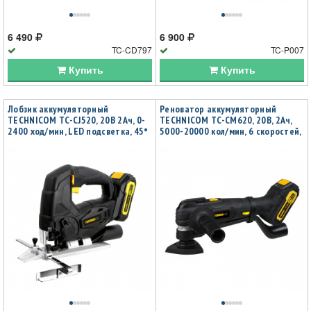
6 490
6 900
TC-CD797
TC-P007
Купить
Купить
Лобзик аккумуляторный
Реноватор аккумуляторный
TECHNICOM TC-CJ520, 20В 2Ач, 0-
TECHNICOM TC-CM620, 20В, 2Ач,
2400 ход/мин, LED подсветка, 45°
5000-20000 кол/мин, 6 скоростей,
угол распила, 3 режима
3° угол колебания
маятникового хода