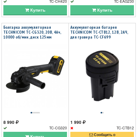
TC-CH420
TC-EAG230
Купить
Купить
Болгарка аккумуляторная
Аккумуляторная батарея
TECHNICOM TC-CG320, 20В, 4Ач,
TECHNICOM TC-CTB12, 12В, 2АЧ,
10000 об/мин, диск 125мм
для гравера TC-CF699
8 990
1 990
TC-CG320
TC-CTB12
Сообщить о
Купить