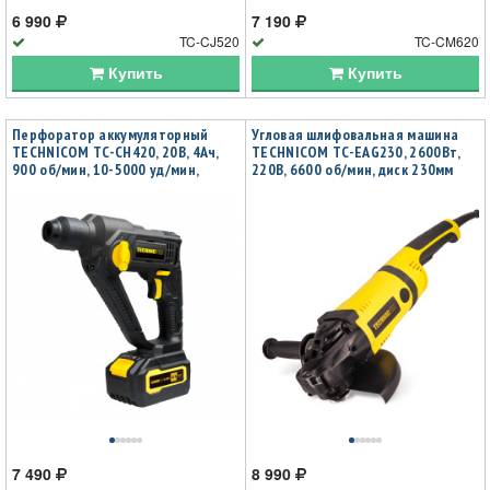
6 990
7 190
TC-CJ520
TC-CM620
Купить
Купить
Перфоратор аккумуляторный
Угловая шлифовальная машина
TECHNICOM TC-CH420, 20В, 4Ач,
TECHNICOM TC-EAG230, 2600Вт,
900 об/мин, 10-5000 уд/мин,
220В, 6600 об/мин, диск 230мм
1,1Дж, SDS, патрон 10мм
7 490
8 990