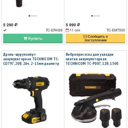
5 290
5 990
TC-ERH26
11 сен
TC-EMT500
Сообщить о
Купить
поступлении
Дрель-шуруповёрт
Виброприсоска для укладки
аккумуляторная TECHNICOM TC-
плитки аккумуляторная
CD797, 20В, 2Ач, 2-13мм диаметр
TECHNICOM TC-P007, 12В, 1500
патрона, 2 скорости 0-400/0-1500
мАч, 6 скоростей, чаша 130мм,
об/мин, 25+1 ступеней крутящего
100-12000 об/мин, нагрузка 100 кг
момента