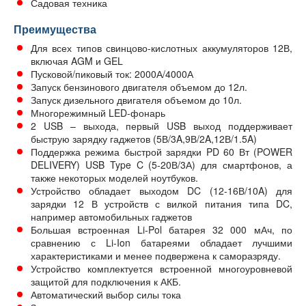
Садовая техника
Преимущества
Для всех типов свинцово-кислотных аккумуляторов 12В,
включая AGM и GEL
Пусковой/пиковый ток: 2000А/4000А
Запуск бензинового двигателя объемом до 12л.
Запуск дизельного двигателя объемом до 10л.
Многорежимный LED-фонарь
2 USB – выхода, первый USB выход поддерживает
быструю зарядку гаджетов (5В/3A,9В/2A,12В/1.5A)
Поддержка режима быстрой зарядки PD 60 Вт (POWER
DELIVERY) USB Type C (5-20В/3А) для смартфонов, а
также некоторых моделей ноутбуков.
Устройство обладает выходом DC (12-16В/10A) для
зарядки 12 В устройств с вилкой питания типа DC,
например автомобильных гаджетов
Большая встроенная Li-Pol батарея 32 000 мАч, по
сравнению с Li-Ion батареями обладает лучшими
характеристиками и менее подвержена к саморазряду.
Устройство комплектуется встроенной многоуровневой
защитой для подключения к АКБ.
Автоматический выбор силы тока