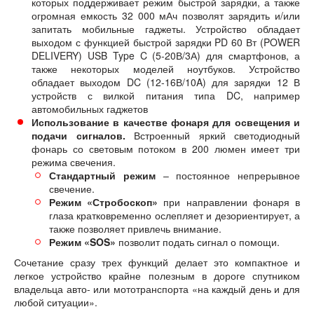
которых поддерживает режим быстрой зарядки, а также
огромная емкость 32 000 мАч позволят зарядить и/или
запитать мобильные гаджеты. Устройство обладает
выходом с функцией быстрой зарядки PD 60 Вт (POWER
DELIVERY) USB Type C (5-20В/3А) для смартфонов, а
также некоторых моделей ноутбуков. Устройство
обладает выходом DC (12-16В/10A) для зарядки 12 В
устройств с вилкой питания типа DC, например
автомобильных гаджетов
Использование в качестве фонаря для освещения и
подачи сигналов.
Встроенный яркий светодиодный
фонарь со световым потоком в 200 люмен имеет три
режима свечения.
Стандартный режим
– постоянное непрерывное
свечение.
Режим «Стробоскоп»
при направлении фонаря в
глаза кратковременно ослепляет и дезориентирует, а
также позволяет привлечь внимание.
Режим «SOS»
позволит подать сигнал о помощи.
Сочетание сразу трех функций делает это компактное и
легкое устройство крайне полезным в дороге спутником
владельца авто- или мототранспорта «на каждый день и для
любой ситуации».