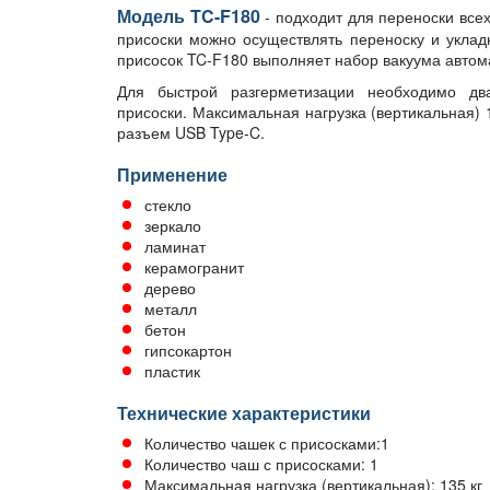
Модель TC-F180
- подходит для переноски все
присоски можно осуществлять переноску и укладк
присосок TC-F180 выполняет набор вакуума автом
Для быстрой разгерметизации необходимо дв
присоски. Максимальная нагрузка (вертикальная) 1
разъем USB Type-C.
Применение
стекло
зеркало
ламинат
керамогранит
дерево
металл
бетон
гипсокартон
пластик
Технические характеристики
Количество чашек с присосками:1
Количество чаш с присосками: 1
Максимальная нагрузка (вертикальная): 135 кг