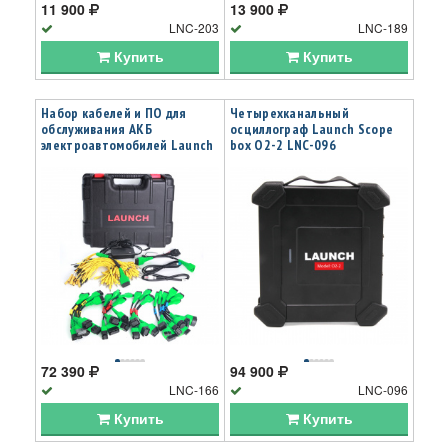
11 900
13 900
LNC-203
LNC-189
Купить
Купить
Набор кабелей и ПО для
Четырехканальный
обслуживания АКБ
осциллограф Launch Scope
электроавтомобилей Launch
box O2-2 LNC-096
EV Diagnosis KIT LNC-166
72 390
94 900
LNC-166
LNC-096
Купить
Купить