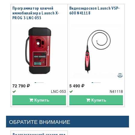
Программатор ключей
Видеоэндоскоп Launch VSP-
иммобилайзера Launch X-
600 N41118
PROG 3 LNC-053
72 790
5 490
LNC-053
N41118
Купить
Купить
ОБРАТИТЕ ВНИМАНИЕ
Диагностический сканер для