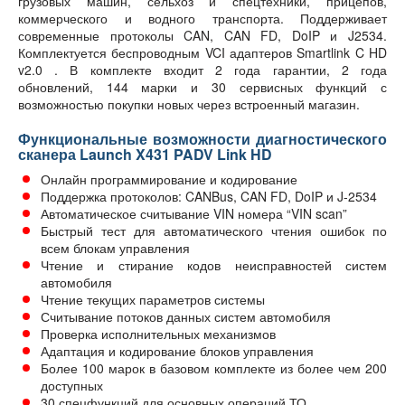
грузовых машин, сельхоз и спецтехники, прицепов,
коммерческого и водного транспорта. Поддерживает
современные протоколы CAN, CAN FD, DoIP и J2534.
Комплектуется беспроводным VCI адаптеров Smartlink C HD
v2.0 . В комплекте входит 2 года гарантии, 2 года
обновлений, 144 марки и 30 сервисных функций с
возможностью покупки новых через встроенный магазин.
Функциональные возможности диагностического
сканера Launch X431 PADV Link HD
Онлайн программирование и кодирование
Поддержка протоколов: CANBus, CAN FD, DoIP и J-2534
Автоматическое считывание VIN номера “VIN scan”
Быстрый тест для автоматического чтения ошибок по
всем блокам управления
Чтение и стирание кодов неисправностей систем
автомобиля
Чтение текущих параметров системы
Считывание потоков данных систем автомобиля
Проверка исполнительных механизмов
Адаптация и кодирование блоков управления
Более 100 марок в базовом комплекте из более чем 200
доступных
30 спецфункций для основных операций ТО